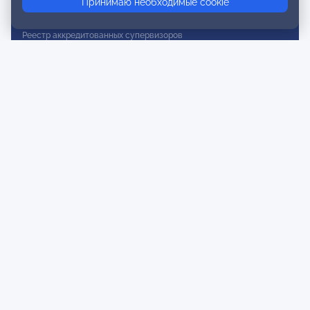
Принимаю необходимые cookie
Реестр действительных членов
Реестр аккредитованных супервизоров
Реестр СРО
Сертификация
Сертификация тренеров и преподавателей
Экспертиза и регистрация авторских продуктов
Мероприятия лиги
Календарь событий
Субботние конференции
Фотогалерея
Новости
Публикации