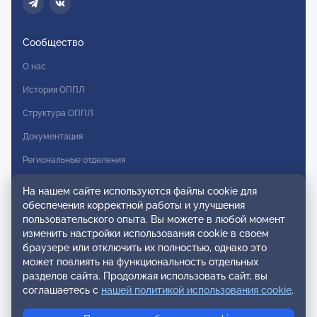
Сообщество
О нас
История ОППЛ
Структура ОППЛ
Документация
Региональные отделения
Комитеты
На нашем сайте используются файлы cookie для
обеспечения корректной работы и улучшения
Модальности
пользовательского опыта. Вы можете в любой момент
Вступление в ОППЛ
изменить настройки использования cookie в своем
браузере или отключить их полностью, однако это
Реестры
может повлиять на функциональность отдельных
разделов сайта. Продолжая использовать сайт, вы
Реестр наблюдательных членов
соглашаетесь с
нашей политикой использования cookie
.
Реестр консультативных членов