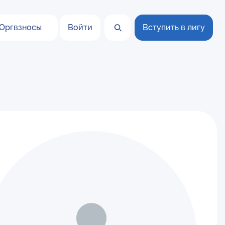
Оргвзносы
Войти
Вступить в лигу