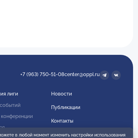
+7 (963) 750-51-08
center@oppl.ru
ия лиги
Новости
 событий
Публикации
 конференции
Контакты
ея
Для спонсоров и партнеров
 можете в любой момент изменить настройки использования