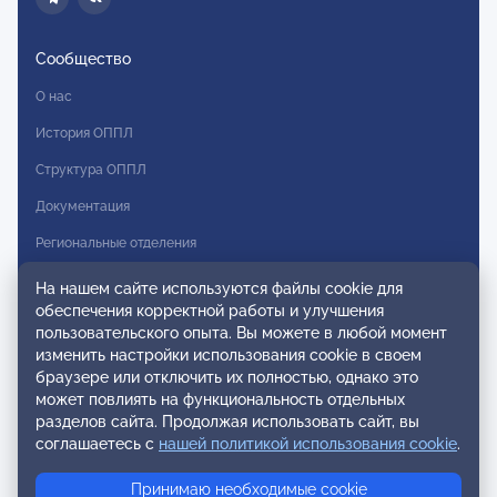
Сообщество
О нас
История ОППЛ
Структура ОППЛ
Документация
Региональные отделения
Комитеты
На нашем сайте используются файлы cookie для
обеспечения корректной работы и улучшения
Модальности
пользовательского опыта. Вы можете в любой момент
Вступление в ОППЛ
изменить настройки использования cookie в своем
браузере или отключить их полностью, однако это
Реестры
может повлиять на функциональность отдельных
разделов сайта. Продолжая использовать сайт, вы
Реестр наблюдательных членов
соглашаетесь с
нашей политикой использования cookie
.
Реестр консультативных членов
Принимаю необходимые cookie