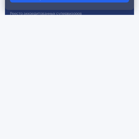
Реестр действительных членов
Реестр аккредитованных супервизоров
Реестр СРО
Сертификация
Сертификация тренеров и преподавателей
Экспертиза и регистрация авторских продуктов
Мероприятия лиги
Календарь событий
Субботние конференции
Фотогалерея
Новости
Публикации