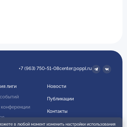
+7 (963) 750-51-08
center@oppl.ru
ия лиги
Новости
 событий
Публикации
 конференции
Контакты
ея
Для спонсоров и партнеров
 можете в любой момент изменить настройки использования