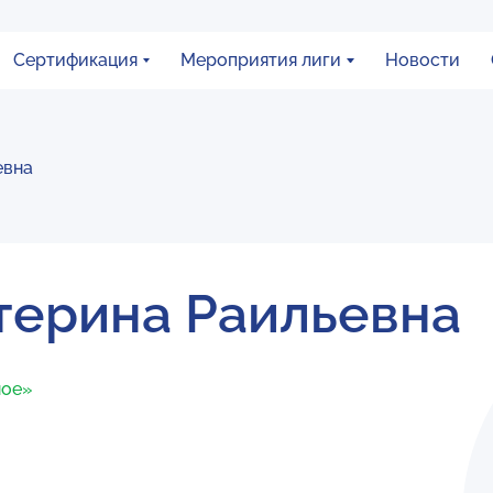
Сертификация
Мероприятия лиги
Новости
евна
терина Раильевна
ное»