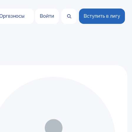
Оргвзносы
Войти
Вступить в лигу