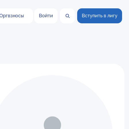
Оргвзносы
Войти
Вступить в лигу