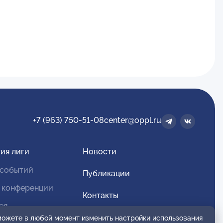
+7 (963) 750-51-08
center@oppl.ru
ия лиги
Новости
 событий
Публикации
 конференции
Контакты
ея
Для спонсоров и партнеров
 можете в любой момент изменить настройки использования