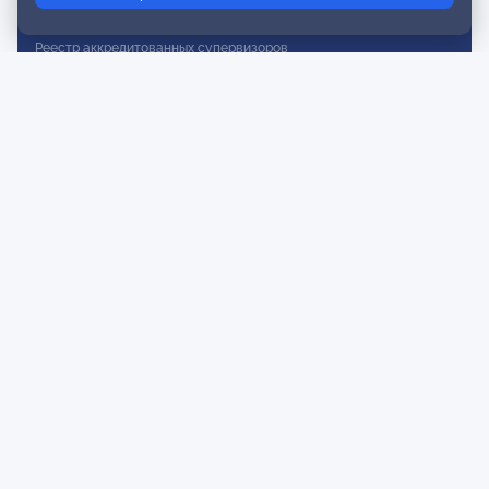
Реестр действительных членов
Реестр аккредитованных супервизоров
Реестр СРО
Сертификация
Сертификация тренеров и преподавателей
Экспертиза и регистрация авторских продуктов
Мероприятия лиги
Календарь событий
Субботние конференции
Фотогалерея
Новости
Публикации