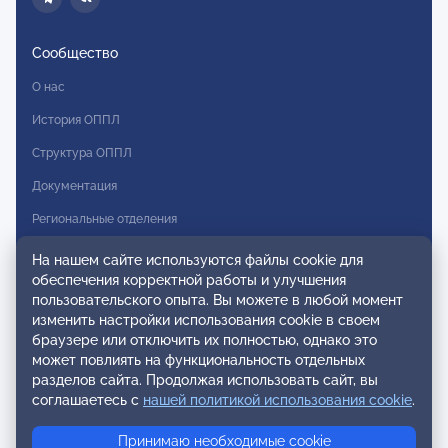
Сообщество
О нас
История ОППЛ
Структура ОППЛ
Документация
Региональные отделения
Комитеты
На нашем сайте используются файлы cookie для
обеспечения корректной работы и улучшения
Модальности
пользовательского опыта. Вы можете в любой момент
Вступление в ОППЛ
изменить настройки использования cookie в своем
браузере или отключить их полностью, однако это
Реестры
может повлиять на функциональность отдельных
разделов сайта. Продолжая использовать сайт, вы
Реестр наблюдательных членов
соглашаетесь с
нашей политикой использования cookie
.
Реестр консультативных членов
Принимаю необходимые cookie