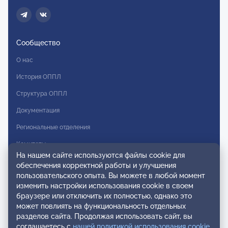
Сообщество
О нас
История ОППЛ
Структура ОППЛ
Документация
Региональные отделения
Комитеты
На нашем сайте используются файлы cookie для
Модальности
обеспечения корректной работы и улучшения
пользовательского опыта. Вы можете в любой момент
Вступление в ОППЛ
изменить настройки использования cookie в своем
браузере или отключить их полностью, однако это
Реестры
может повлиять на функциональность отдельных
разделов сайта. Продолжая использовать сайт, вы
Реестр наблюдательных членов
соглашаетесь с
нашей политикой использования cookie
.