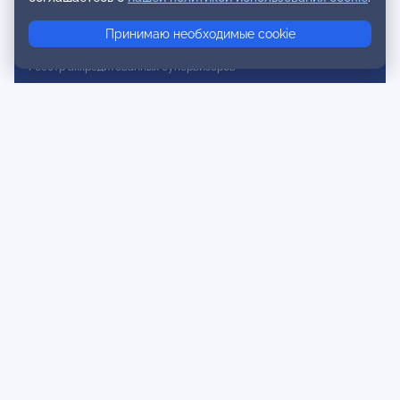
Реестр консультативных членов
Принимаю необходимые cookie
Реестр действительных членов
Реестр аккредитованных супервизоров
Реестр СРО
Сертификация
Сертификация тренеров и преподавателей
Экспертиза и регистрация авторских продуктов
Мероприятия лиги
Календарь событий
Субботние конференции
Фотогалерея
Новости
Публикации