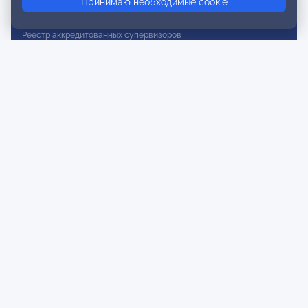
Принимаю необходимые cookie
Реестр действительных членов
Реестр аккредитованных супервизоров
Реестр СРО
Сертификация
Сертификация тренеров и преподавателей
Экспертиза и регистрация авторских продуктов
Мероприятия лиги
Календарь событий
Субботние конференции
Фотогалерея
Новости
Публикации