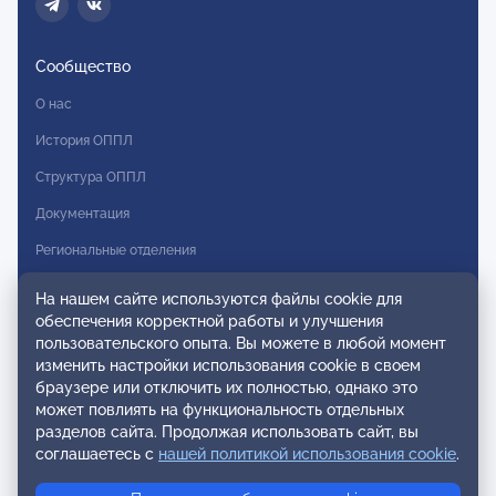
Сообщество
О нас
История ОППЛ
Структура ОППЛ
Документация
Региональные отделения
Комитеты
На нашем сайте используются файлы cookie для
обеспечения корректной работы и улучшения
Модальности
пользовательского опыта. Вы можете в любой момент
Вступление в ОППЛ
изменить настройки использования cookie в своем
браузере или отключить их полностью, однако это
Реестры
может повлиять на функциональность отдельных
разделов сайта. Продолжая использовать сайт, вы
Реестр наблюдательных членов
соглашаетесь с
нашей политикой использования cookie
.
Реестр консультативных членов