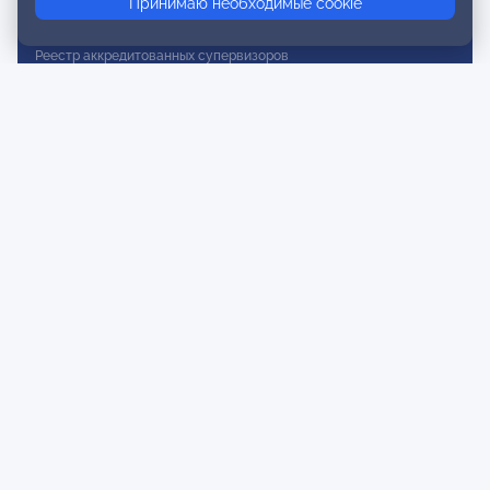
Принимаю необходимые cookie
Реестр действительных членов
Реестр аккредитованных супервизоров
Реестр СРО
Сертификация
Сертификация тренеров и преподавателей
Экспертиза и регистрация авторских продуктов
Мероприятия лиги
Календарь событий
Субботние конференции
Фотогалерея
Новости
Публикации