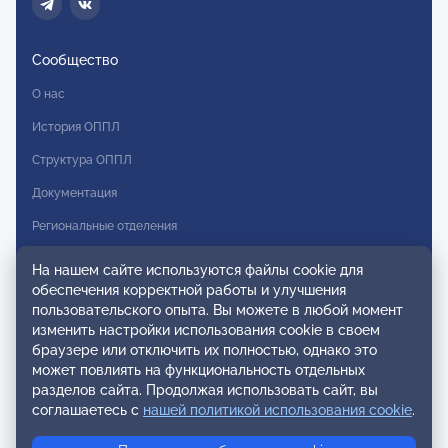
Сообщество
О нас
История ОППЛ
Структура ОППЛ
Документация
Региональные отделения
Комитеты
На нашем сайте используются файлы cookie для
обеспечения корректной работы и улучшения
Модальности
пользовательского опыта. Вы можете в любой момент
Вступление в ОППЛ
изменить настройки использования cookie в своем
браузере или отключить их полностью, однако это
Реестры
может повлиять на функциональность отдельных
разделов сайта. Продолжая использовать сайт, вы
Реестр наблюдательных членов
соглашаетесь с
нашей политикой использования cookie
.
Реестр консультативных членов