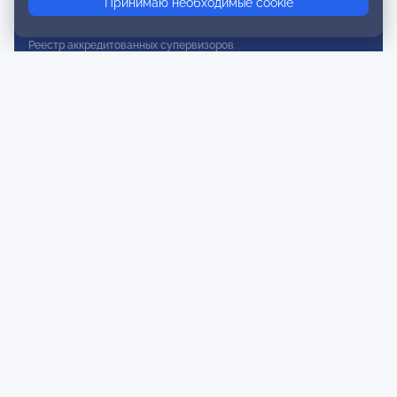
Принимаю необходимые cookie
Реестр действительных членов
Реестр аккредитованных супервизоров
Реестр СРО
Сертификация
Сертификация тренеров и преподавателей
Экспертиза и регистрация авторских продуктов
Мероприятия лиги
Календарь событий
Субботние конференции
Фотогалерея
Новости
Публикации