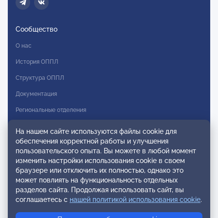
Сообщество
О нас
История ОППЛ
Структура ОППЛ
Документация
Региональные отделения
Комитеты
На нашем сайте используются файлы cookie для
обеспечения корректной работы и улучшения
Модальности
пользовательского опыта. Вы можете в любой момент
Вступление в ОППЛ
изменить настройки использования cookie в своем
браузере или отключить их полностью, однако это
Реестры
может повлиять на функциональность отдельных
разделов сайта. Продолжая использовать сайт, вы
Реестр наблюдательных членов
соглашаетесь с
нашей политикой использования cookie
.
Реестр консультативных членов