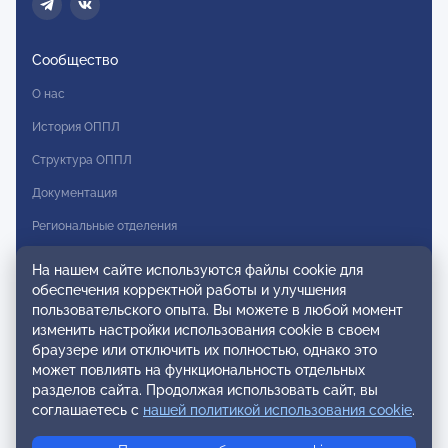
Сообщество
О нас
История ОППЛ
Структура ОППЛ
Документация
Региональные отделения
Комитеты
На нашем сайте используются файлы cookie для
обеспечения корректной работы и улучшения
Модальности
пользовательского опыта. Вы можете в любой момент
Вступление в ОППЛ
изменить настройки использования cookie в своем
браузере или отключить их полностью, однако это
Реестры
может повлиять на функциональность отдельных
разделов сайта. Продолжая использовать сайт, вы
Реестр наблюдательных членов
соглашаетесь с
нашей политикой использования cookie
.
Реестр консультативных членов