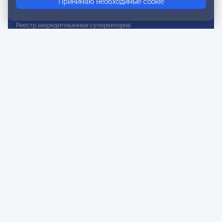
Принимаю необходимые cookie
Реестр действительных членов
Реестр аккредитованных супервизоров
Реестр СРО
Сертификация
Сертификация тренеров и преподавателей
Экспертиза и регистрация авторских продуктов
Мероприятия лиги
Календарь событий
Субботние конференции
Фотогалерея
Новости
Публикации