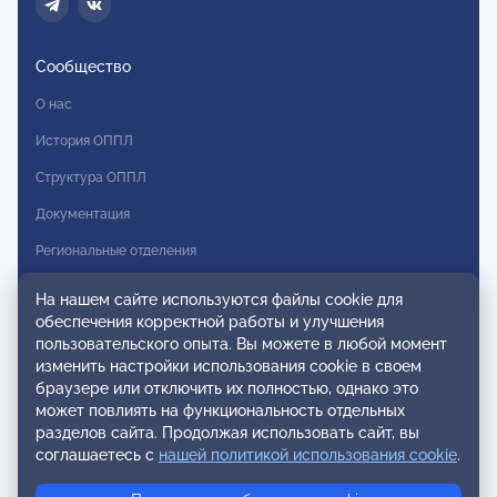
Сообщество
О нас
История ОППЛ
Структура ОППЛ
Документация
Региональные отделения
Комитеты
На нашем сайте используются файлы cookie для
обеспечения корректной работы и улучшения
Модальности
пользовательского опыта. Вы можете в любой момент
Вступление в ОППЛ
изменить настройки использования cookie в своем
браузере или отключить их полностью, однако это
Реестры
может повлиять на функциональность отдельных
разделов сайта. Продолжая использовать сайт, вы
Реестр наблюдательных членов
соглашаетесь с
нашей политикой использования cookie
.
Реестр консультативных членов