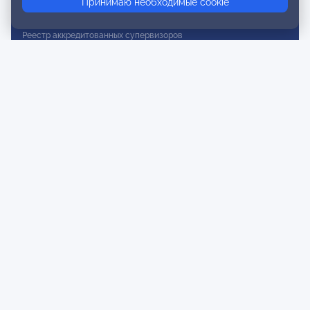
Принимаю необходимые cookie
Реестр действительных членов
Реестр аккредитованных супервизоров
Реестр СРО
Сертификация
Сертификация тренеров и преподавателей
Экспертиза и регистрация авторских продуктов
Мероприятия лиги
Календарь событий
Субботние конференции
Фотогалерея
Новости
Публикации