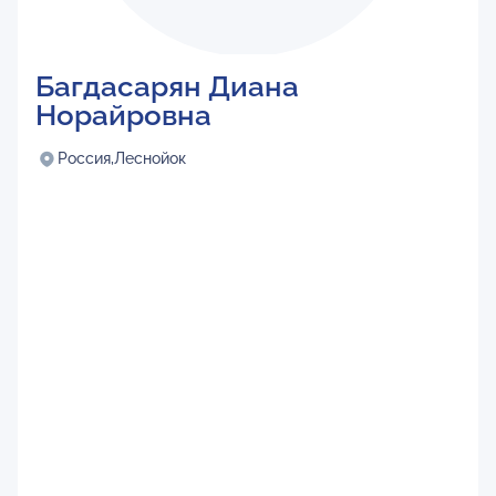
Багдасарян Диана
Норайровна
Россия,
Леснойок