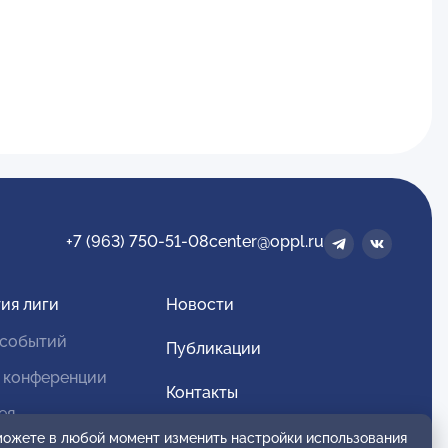
+7 (963) 750-51-08
center@oppl.ru
ия лиги
Новости
 событий
Публикации
 конференции
Контакты
ея
Для спонсоров и партнеров
 можете в любой момент изменить настройки использования