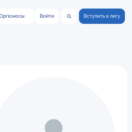
Оргвзносы
Войти
Вступить в лигу