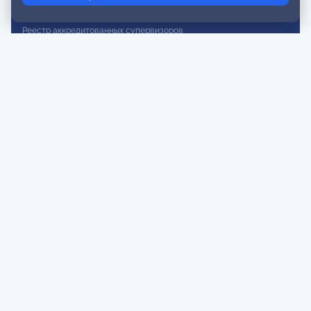
Реестр действительных членов
Реестр аккредитованных супервизоров
Реестр СРО
Сертификация
Сертификация тренеров и преподавателей
Экспертиза и регистрация авторских продуктов
Мероприятия лиги
Календарь событий
Субботние конференции
Фотогалерея
Новости
Публикации