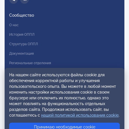
Сообщество
О нас
История ОППЛ
Структура ОППЛ
Документация
Региональные отделения
Комитеты
На нашем сайте используются файлы cookie для
обеспечения корректной работы и улучшения
Модальности
пользовательского опыта. Вы можете в любой момент
Вступление в ОППЛ
изменить настройки использования cookie в своем
браузере или отключить их полностью, однако это
Реестры
может повлиять на функциональность отдельных
разделов сайта. Продолжая использовать сайт, вы
Реестр наблюдательных членов
соглашаетесь с
нашей политикой использования cookie
.
Реестр консультативных членов
Принимаю необходимые cookie