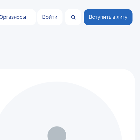
Оргвзносы
Войти
Вступить в лигу