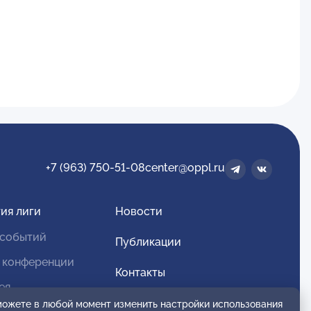
+7 (963) 750-51-08
center@oppl.ru
ия лиги
Новости
 событий
Публикации
 конференции
Контакты
ея
Для спонсоров и партнеров
 можете в любой момент изменить настройки использования