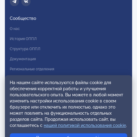
Сообщество
О нас
История ОППЛ
Структура ОППЛ
Документация
Региональные отделения
Комитеты
На нашем сайте используются файлы cookie для
обеспечения корректной работы и улучшения
Модальности
пользовательского опыта. Вы можете в любой момент
Вступление в ОППЛ
изменить настройки использования cookie в своем
браузере или отключить их полностью, однако это
Реестры
может повлиять на функциональность отдельных
разделов сайта. Продолжая использовать сайт, вы
Реестр наблюдательных членов
соглашаетесь с
нашей политикой использования cookie
.
Реестр консультативных членов