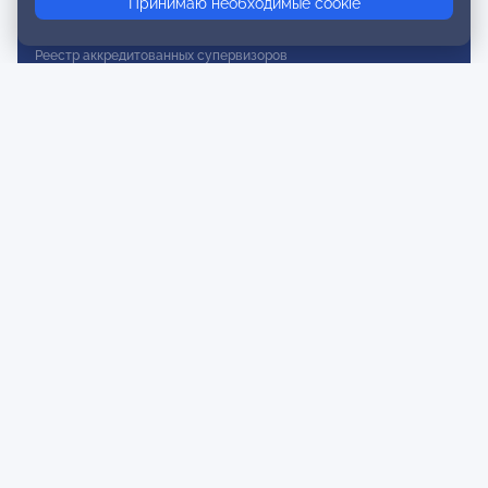
Принимаю необходимые cookie
Реестр действительных членов
Реестр аккредитованных супервизоров
Реестр СРО
Сертификация
Сертификация тренеров и преподавателей
Экспертиза и регистрация авторских продуктов
Мероприятия лиги
Календарь событий
Субботние конференции
Фотогалерея
Новости
Публикации