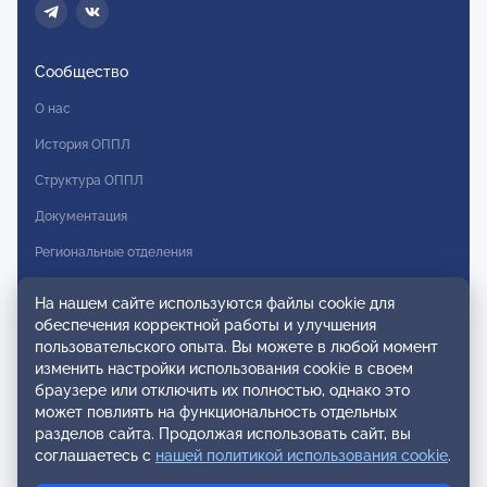
Сообщество
О нас
История ОППЛ
Структура ОППЛ
Документация
Региональные отделения
Комитеты
На нашем сайте используются файлы cookie для
Модальности
обеспечения корректной работы и улучшения
пользовательского опыта. Вы можете в любой момент
Вступление в ОППЛ
изменить настройки использования cookie в своем
браузере или отключить их полностью, однако это
Реестры
может повлиять на функциональность отдельных
разделов сайта. Продолжая использовать сайт, вы
Реестр наблюдательных членов
соглашаетесь с
нашей политикой использования cookie
.
Реестр консультативных членов