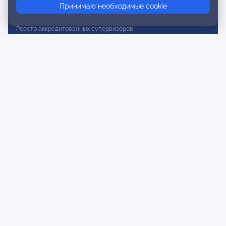
Принимаю необходимые cookie
Реестр действительных членов
Реестр аккредитованных супервизоров
Реестр СРО
Сертификация
Сертификация тренеров и преподавателей
Экспертиза и регистрация авторских продуктов
Мероприятия лиги
Календарь событий
Субботние конференции
Фотогалерея
Новости
Публикации