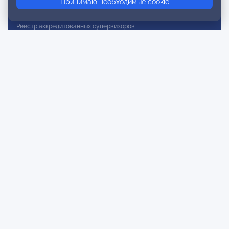
Принимаю необходимые cookie
Реестр действительных членов
Реестр аккредитованных супервизоров
Реестр СРО
Сертификация
Сертификация тренеров и преподавателей
Экспертиза и регистрация авторских продуктов
Мероприятия лиги
Календарь событий
Субботние конференции
Фотогалерея
Новости
Публикации