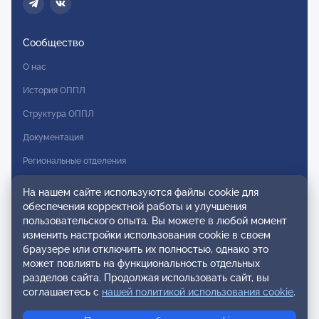
Сообщество
О нас
История ОППЛ
Структура ОППЛ
Документация
Региональные отделения
Комитеты
На нашем сайте используются файлы cookie для
обеспечения корректной работы и улучшения
Модальности
пользовательского опыта. Вы можете в любой момент
Вступление в ОППЛ
изменить настройки использования cookie в своем
браузере или отключить их полностью, однако это
Реестры
может повлиять на функциональность отдельных
разделов сайта. Продолжая использовать сайт, вы
Реестр наблюдательных членов
соглашаетесь с
нашей политикой использования cookie
.
Реестр консультативных членов