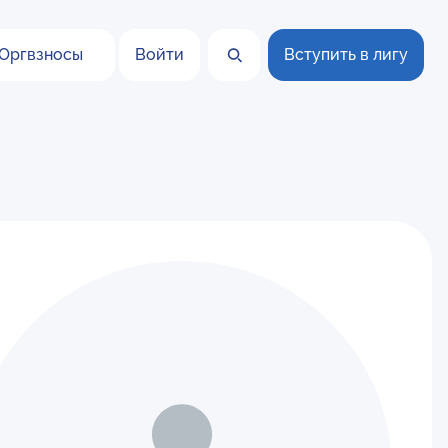
Оргвзносы
Войти
Вступить в лигу