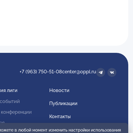
+7 (963) 750-51-08
center@oppl.ru
ия лиги
Новости
 событий
Публикации
 конференции
Контакты
ея
Для спонсоров и партнеров
 можете в любой момент изменить настройки использования