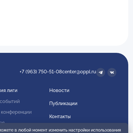
+7 (963) 750-51-08
center@oppl.ru
ия лиги
Новости
 событий
Публикации
 конференции
Контакты
ея
Для спонсоров и партнеров
 можете в любой момент изменить настройки использования