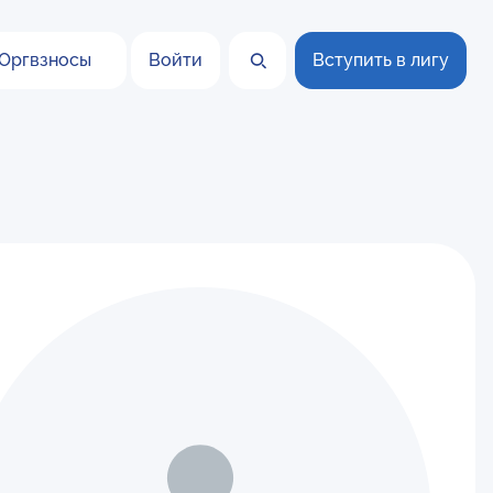
Оргвзносы
Войти
Вступить в лигу