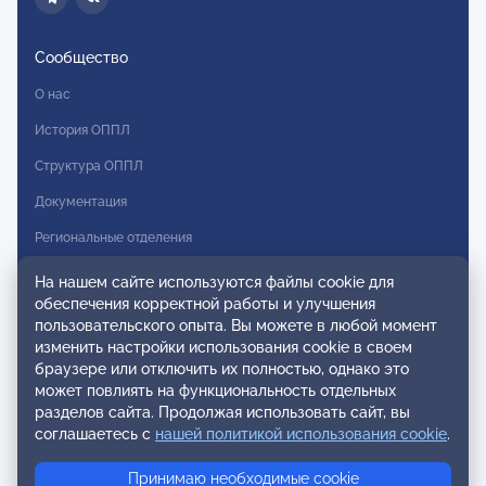
Сообщество
О нас
История ОППЛ
Структура ОППЛ
Документация
Региональные отделения
Комитеты
На нашем сайте используются файлы cookie для
обеспечения корректной работы и улучшения
Модальности
пользовательского опыта. Вы можете в любой момент
Вступление в ОППЛ
изменить настройки использования cookie в своем
браузере или отключить их полностью, однако это
Реестры
может повлиять на функциональность отдельных
разделов сайта. Продолжая использовать сайт, вы
Реестр наблюдательных членов
соглашаетесь с
нашей политикой использования cookie
.
Реестр консультативных членов
Принимаю необходимые cookie