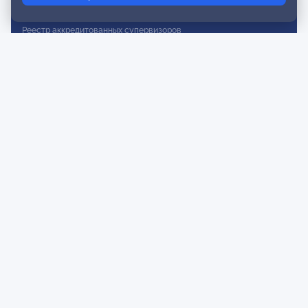
Реестр действительных членов
Реестр аккредитованных супервизоров
Реестр СРО
Сертификация
Сертификация тренеров и преподавателей
Экспертиза и регистрация авторских продуктов
Мероприятия лиги
Календарь событий
Субботние конференции
Фотогалерея
Новости
Публикации