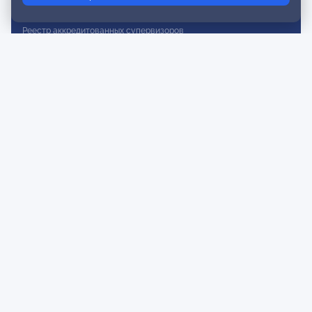
Реестр действительных членов
Реестр аккредитованных супервизоров
Реестр СРО
Сертификация
Сертификация тренеров и преподавателей
Экспертиза и регистрация авторских продуктов
Мероприятия лиги
Календарь событий
Субботние конференции
Фотогалерея
Новости
Публикации