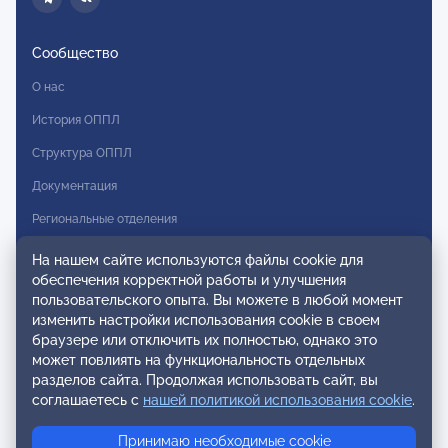
Сообщество
О нас
История ОППЛ
Структура ОППЛ
Документация
Региональные отделения
Комитеты
На нашем сайте используются файлы cookie для
обеспечения корректной работы и улучшения
Модальности
пользовательского опыта. Вы можете в любой момент
Вступление в ОППЛ
изменить настройки использования cookie в своем
браузере или отключить их полностью, однако это
Реестры
может повлиять на функциональность отдельных
разделов сайта. Продолжая использовать сайт, вы
Реестр наблюдательных членов
соглашаетесь с
нашей политикой использования cookie
.
Реестр консультативных членов
Принимаю необходимые cookie