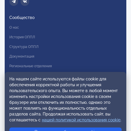
Сообщество
О нас
История ОППЛ
Структура ОППЛ
Документация
Региональные отделения
Комитеты
На нашем сайте используются файлы cookie для
обеспечения корректной работы и улучшения
Модальности
пользовательского опыта. Вы можете в любой момент
Вступление в ОППЛ
изменить настройки использования cookie в своем
браузере или отключить их полностью, однако это
Реестры
может повлиять на функциональность отдельных
разделов сайта. Продолжая использовать сайт, вы
Реестр наблюдательных членов
соглашаетесь с
нашей политикой использования cookie
.
Реестр консультативных членов