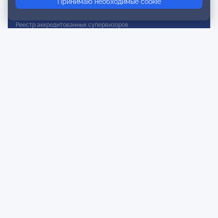
Принимаю необходимые cookie
Реестр действительных членов
Реестр аккредитованных супервизоров
Реестр СРО
Сертификация
Сертификация тренеров и преподавателей
Экспертиза и регистрация авторских продуктов
Мероприятия лиги
Календарь событий
Субботние конференции
Фотогалерея
Новости
Публикации