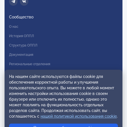
Сообщество
О нас
История ОППЛ
Структура ОППЛ
Документация
Региональные отделения
Комитеты
На нашем сайте используются файлы cookie для
обеспечения корректной работы и улучшения
Модальности
пользовательского опыта. Вы можете в любой момент
Вступление в ОППЛ
изменить настройки использования cookie в своем
браузере или отключить их полностью, однако это
Реестры
может повлиять на функциональность отдельных
разделов сайта. Продолжая использовать сайт, вы
Реестр наблюдательных членов
соглашаетесь с
нашей политикой использования cookie
.
Реестр консультативных членов