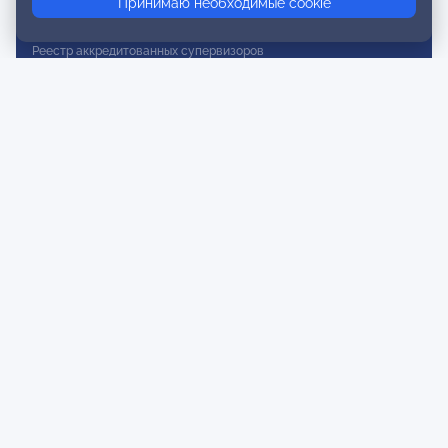
Принимаю необходимые cookie
Реестр действительных членов
Реестр аккредитованных супервизоров
Реестр СРО
Сертификация
Сертификация тренеров и преподавателей
Экспертиза и регистрация авторских продуктов
Мероприятия лиги
Календарь событий
Субботние конференции
Фотогалерея
Новости
Публикации