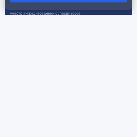
Реестр действительных членов
Реестр аккредитованных супервизоров
Реестр СРО
Сертификация
Сертификация тренеров и преподавателей
Экспертиза и регистрация авторских продуктов
Мероприятия лиги
Календарь событий
Субботние конференции
Фотогалерея
Новости
Публикации