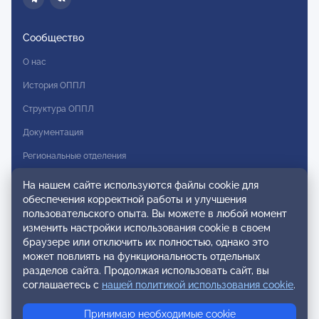
Сообщество
О нас
История ОППЛ
Структура ОППЛ
Документация
Региональные отделения
Комитеты
На нашем сайте используются файлы cookie для
обеспечения корректной работы и улучшения
Модальности
пользовательского опыта. Вы можете в любой момент
Вступление в ОППЛ
изменить настройки использования cookie в своем
браузере или отключить их полностью, однако это
Реестры
может повлиять на функциональность отдельных
разделов сайта. Продолжая использовать сайт, вы
Реестр наблюдательных членов
соглашаетесь с
нашей политикой использования cookie
.
Реестр консультативных членов
Принимаю необходимые cookie