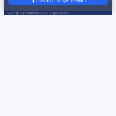
Принимаю необходимые cookie
Реестр действительных членов
Реестр аккредитованных супервизоров
Реестр СРО
Сертификация
Сертификация тренеров и преподавателей
Экспертиза и регистрация авторских продуктов
Мероприятия лиги
Календарь событий
Субботние конференции
Фотогалерея
Новости
Публикации