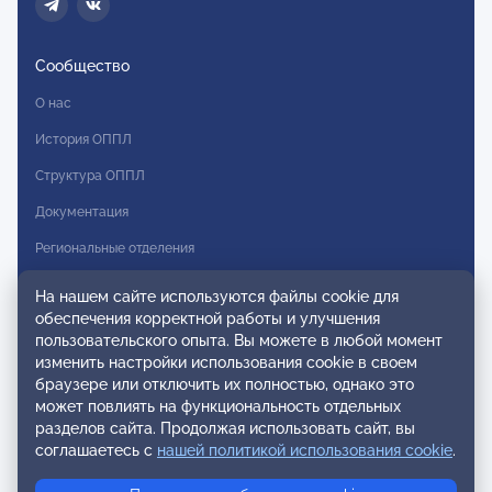
Сообщество
О нас
История ОППЛ
Структура ОППЛ
Документация
Региональные отделения
Комитеты
На нашем сайте используются файлы cookie для
обеспечения корректной работы и улучшения
Модальности
пользовательского опыта. Вы можете в любой момент
Вступление в ОППЛ
изменить настройки использования cookie в своем
браузере или отключить их полностью, однако это
Реестры
может повлиять на функциональность отдельных
разделов сайта. Продолжая использовать сайт, вы
Реестр наблюдательных членов
соглашаетесь с
нашей политикой использования cookie
.
Реестр консультативных членов