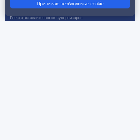
Принимаю необходимые cookie
Реестр действительных членов
Реестр аккредитованных супервизоров
Реестр СРО
Сертификация
Сертификация тренеров и преподавателей
Экспертиза и регистрация авторских продуктов
Мероприятия лиги
Календарь событий
Субботние конференции
Фотогалерея
Новости
Публикации