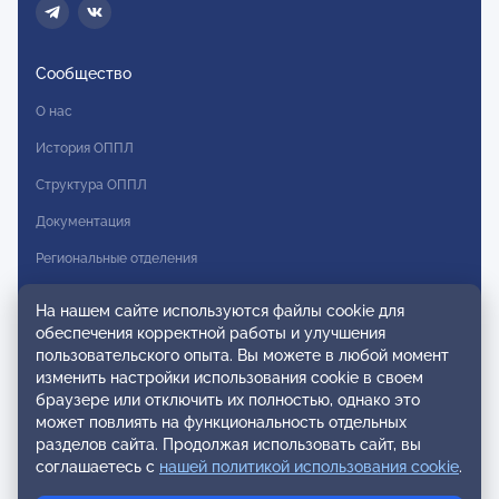
Сообщество
О нас
История ОППЛ
Структура ОППЛ
Документация
Региональные отделения
Комитеты
На нашем сайте используются файлы cookie для
Модальности
обеспечения корректной работы и улучшения
пользовательского опыта. Вы можете в любой момент
Вступление в ОППЛ
изменить настройки использования cookie в своем
браузере или отключить их полностью, однако это
Реестры
может повлиять на функциональность отдельных
разделов сайта. Продолжая использовать сайт, вы
Реестр наблюдательных членов
соглашаетесь с
нашей политикой использования cookie
.
Реестр консультативных членов