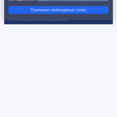
Реестр консультативных членов
Принимаю необходимые cookie
Реестр действительных членов
Реестр аккредитованных супервизоров
Реестр СРО
Сертификация
Сертификация тренеров и преподавателей
Экспертиза и регистрация авторских продуктов
Мероприятия лиги
Календарь событий
Субботние конференции
Фотогалерея
Новости
Публикации