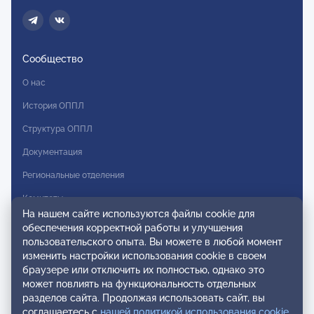
Сообщество
О нас
История ОППЛ
Структура ОППЛ
Документация
Региональные отделения
Комитеты
На нашем сайте используются файлы cookie для
Модальности
обеспечения корректной работы и улучшения
пользовательского опыта. Вы можете в любой момент
Вступление в ОППЛ
изменить настройки использования cookie в своем
браузере или отключить их полностью, однако это
Реестры
может повлиять на функциональность отдельных
разделов сайта. Продолжая использовать сайт, вы
Реестр наблюдательных членов
соглашаетесь с
нашей политикой использования cookie
.