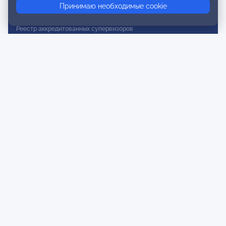
Принимаю необходимые cookie
Реестр действительных членов
Реестр аккредитованных супервизоров
Реестр СРО
Сертификация
Сертификация тренеров и преподавателей
Экспертиза и регистрация авторских продуктов
Мероприятия лиги
Календарь событий
Субботние конференции
Фотогалерея
Новости
Публикации