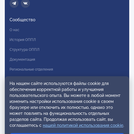
Сообщество
О нас
История ОППЛ
Структура ОППЛ
Документация
Региональные отделения
Комитеты
На нашем сайте используются файлы cookie для
Модальности
обеспечения корректной работы и улучшения
пользовательского опыта. Вы можете в любой момент
Вступление в ОППЛ
изменить настройки использования cookie в своем
браузере или отключить их полностью, однако это
Реестры
может повлиять на функциональность отдельных
разделов сайта. Продолжая использовать сайт, вы
Реестр наблюдательных членов
соглашаетесь с
нашей политикой использования cookie
.
Реестр консультативных членов