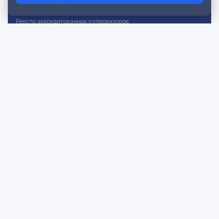
Реестр действительных членов
Реестр аккредитованных супервизоров
Реестр СРО
Сертификация
Сертификация тренеров и преподавателей
Экспертиза и регистрация авторских продуктов
Мероприятия лиги
Календарь событий
Субботние конференции
Фотогалерея
Новости
Публикации