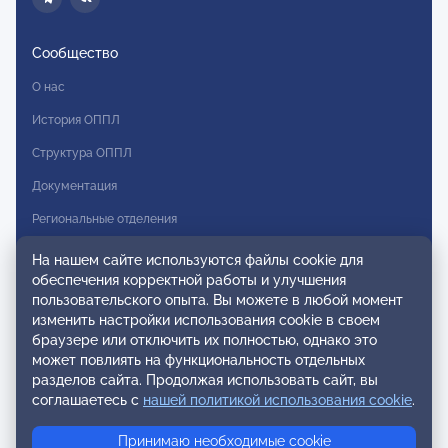
Сообщество
О нас
История ОППЛ
Структура ОППЛ
Документация
Региональные отделения
Комитеты
На нашем сайте используются файлы cookie для
обеспечения корректной работы и улучшения
Модальности
пользовательского опыта. Вы можете в любой момент
Вступление в ОППЛ
изменить настройки использования cookie в своем
браузере или отключить их полностью, однако это
Реестры
может повлиять на функциональность отдельных
разделов сайта. Продолжая использовать сайт, вы
Реестр наблюдательных членов
соглашаетесь с
нашей политикой использования cookie
.
Реестр консультативных членов
Принимаю необходимые cookie