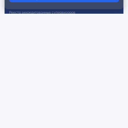
Реестр действительных членов
Реестр аккредитованных супервизоров
Реестр СРО
Сертификация
Сертификация тренеров и преподавателей
Экспертиза и регистрация авторских продуктов
Мероприятия лиги
Календарь событий
Субботние конференции
Фотогалерея
Новости
Публикации