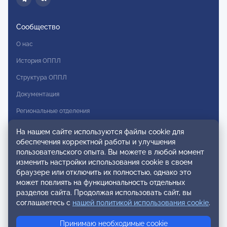
Сообщество
О нас
История ОППЛ
Структура ОППЛ
Документация
Региональные отделения
Комитеты
На нашем сайте используются файлы cookie для
обеспечения корректной работы и улучшения
Модальности
пользовательского опыта. Вы можете в любой момент
Вступление в ОППЛ
изменить настройки использования cookie в своем
браузере или отключить их полностью, однако это
Реестры
может повлиять на функциональность отдельных
разделов сайта. Продолжая использовать сайт, вы
Реестр наблюдательных членов
соглашаетесь с
нашей политикой использования cookie
.
Реестр консультативных членов
Принимаю необходимые cookie