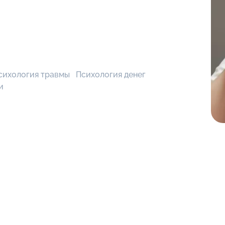
сихология травмы
Психология денег
и