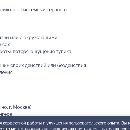
сихолог, системный терапевт
жизни или с окружающими
нсах
аботы, потеря, ощущение тупика
ичин своих действий или бездействия
ления
но, г. Москва)
нгера
анных практикумов
я корректной работы и улучшения пользовательского опыта. Вы
ко это может повлиять на функциональность отдельных разделов 