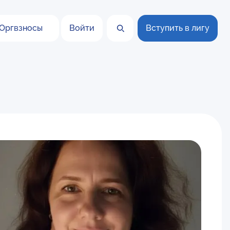
Оргвзносы
Войти
Вступить в лигу