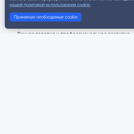
нашей политикой использования cookie
.
Формат консультирования
• Работаю только со взрослыми клиентами
Принимаю необходимые cookie
• Доступные форматы: очно и онлайн
Личная терапия и профессиональное развитие
• С 2013 года на постоянной основе нахожусь в л
• Имею глубокий личный опыт прохождения телес
тела
• Регулярно прохожу супервизии и участвую в и
• Постоянно совершенствую квалификацию, участ