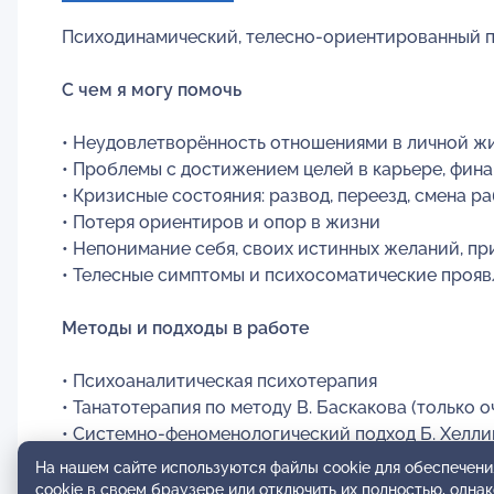
Психодинамический, телесно-ориентированный п
С чем я могу помочь
• Неудовлетворённость отношениями в личной 
• Проблемы с достижением целей в карьере, фина
• Кризисные состояния: развод, переезд, смена р
• Потеря ориентиров и опор в жизни
• Непонимание себя, своих истинных желаний, пр
• Телесные симптомы и психосоматические прояв
Методы и подходы в работе
• Психоаналитическая психотерапия
• Танатотерапия по методу В. Баскакова (только оч
• Системно-феноменологический подход Б. Хелли
• Проведение тематических телесно-ориентиров
На нашем сайте используются файлы cookie для обеспечени
cookie в своем браузере или отключить их полностью, одна