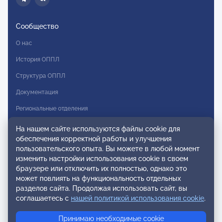
Сообщество
О нас
История ОППЛ
Структура ОППЛ
Документация
Региональные отделения
Комитеты
На нашем сайте используются файлы cookie для
обеспечения корректной работы и улучшения
Модальности
пользовательского опыта. Вы можете в любой момент
Вступление в ОППЛ
изменить настройки использования cookie в своем
браузере или отключить их полностью, однако это
Реестры
может повлиять на функциональность отдельных
разделов сайта. Продолжая использовать сайт, вы
Реестр наблюдательных членов
соглашаетесь с
нашей политикой использования cookie
.
Реестр консультативных членов
Принимаю необходимые cookie