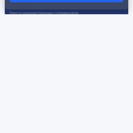
Реестр действительных членов
Реестр аккредитованных супервизоров
Реестр СРО
Сертификация
Сертификация тренеров и преподавателей
Экспертиза и регистрация авторских продуктов
Мероприятия лиги
Календарь событий
Субботние конференции
Фотогалерея
Новости
Публикации