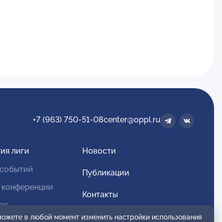
+7 (963) 750-51-08
center@oppl.ru
ия лиги
Новости
 событий
Публикации
 конференции
Контакты
ея
Для спонсоров и партнеров
 можете в любой момент изменить настройки использования