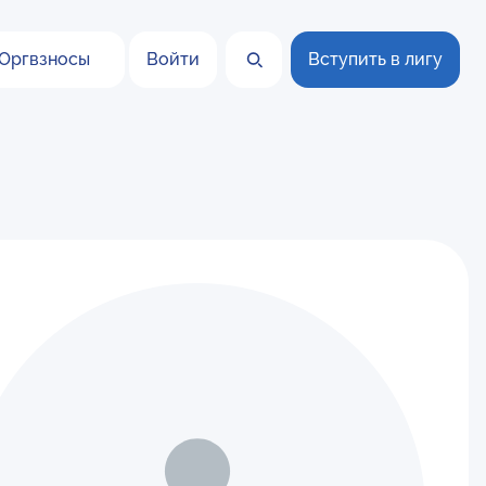
Оргвзносы
Войти
Вступить в лигу