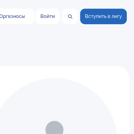
Оргвзносы
Войти
Вступить в лигу