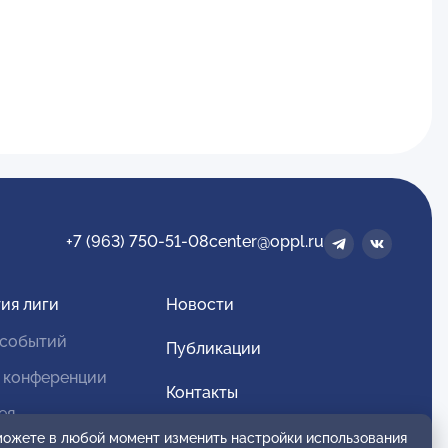
+7 (963) 750-51-08
center@oppl.ru
ия лиги
Новости
 событий
Публикации
 конференции
Контакты
ея
Для спонсоров и партнеров
 можете в любой момент изменить настройки использования