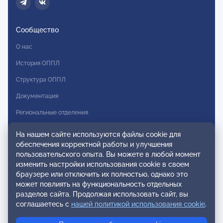
Сообщество
О нас
История ОППЛ
Структура ОППЛ
Документация
Региональные отделения
Комитеты
На нашем сайте используются файлы cookie для
обеспечения корректной работы и улучшения
Модальности
пользовательского опыта. Вы можете в любой момент
Вступление в ОППЛ
изменить настройки использования cookie в своем
браузере или отключить их полностью, однако это
Реестры
может повлиять на функциональность отдельных
разделов сайта. Продолжая использовать сайт, вы
Реестр наблюдательных членов
соглашаетесь с
нашей политикой использования cookie
.
Реестр консультативных членов