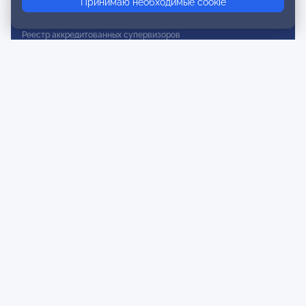
Принимаю необходимые cookie
Реестр действительных членов
Реестр аккредитованных супервизоров
Реестр СРО
Сертификация
Сертификация тренеров и преподавателей
Экспертиза и регистрация авторских продуктов
Мероприятия лиги
Календарь событий
Субботние конференции
Фотогалерея
Новости
Публикации