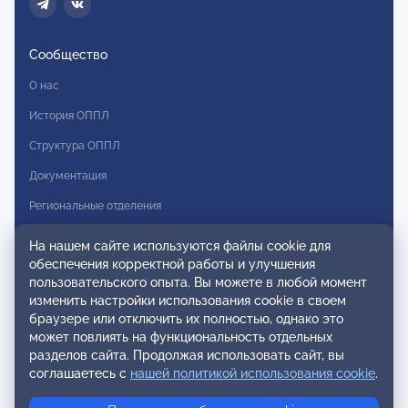
Сообщество
О нас
История ОППЛ
Структура ОППЛ
Документация
Региональные отделения
Комитеты
На нашем сайте используются файлы cookie для
обеспечения корректной работы и улучшения
Модальности
пользовательского опыта. Вы можете в любой момент
Вступление в ОППЛ
изменить настройки использования cookie в своем
браузере или отключить их полностью, однако это
Реестры
может повлиять на функциональность отдельных
разделов сайта. Продолжая использовать сайт, вы
Реестр наблюдательных членов
соглашаетесь с
нашей политикой использования cookie
.
Реестр консультативных членов