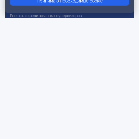
Принимаю необходимые cookie
Реестр действительных членов
Реестр аккредитованных супервизоров
Реестр СРО
Сертификация
Сертификация тренеров и преподавателей
Экспертиза и регистрация авторских продуктов
Мероприятия лиги
Календарь событий
Субботние конференции
Фотогалерея
Новости
Публикации