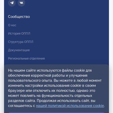
Сообщество
О нас
История ОППЛ
Структура ОППЛ
Документация
Региональные отделения
Комитеты
На нашем сайте используются файлы cookie для
Модальности
обеспечения корректной работы и улучшения
пользовательского опыта. Вы можете в любой момент
Вступление в ОППЛ
изменить настройки использования cookie в своем
браузере или отключить их полностью, однако это
Реестры
может повлиять на функциональность отдельных
разделов сайта. Продолжая использовать сайт, вы
Реестр наблюдательных членов
соглашаетесь с
нашей политикой использования cookie
.
Реестр консультативных членов