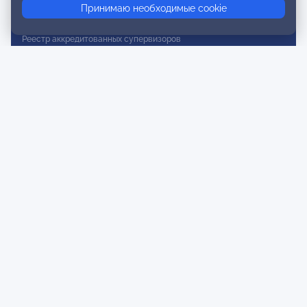
Принимаю необходимые cookie
Реестр действительных членов
Реестр аккредитованных супервизоров
Реестр СРО
Сертификация
Сертификация тренеров и преподавателей
Экспертиза и регистрация авторских продуктов
Мероприятия лиги
Календарь событий
Субботние конференции
Фотогалерея
Новости
Публикации