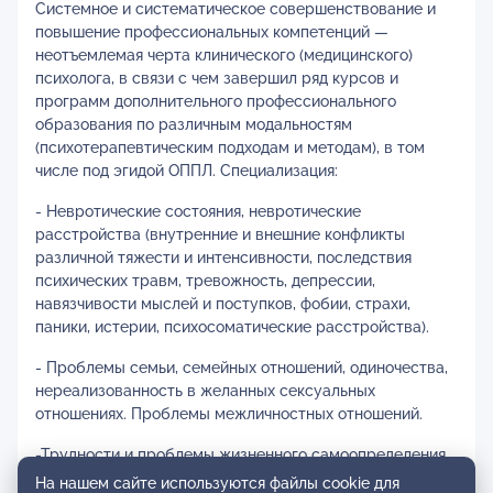
Системное и систематическое совершенствование и
повышение профессиональных компетенций —
неотъемлемая черта клинического (медицинского)
психолога, в связи с чем завершил ряд курсов и
программ дополнительного профессионального
образования по различным модальностям
(психотерапевтическим подходам и методам), в том
числе под эгидой ОППЛ. Специализация:
- Невротические состояния, невротические
расстройства (внутренние и внешние конфликты
различной тяжести и интенсивности, последствия
психических травм, тревожность, депрессии,
навязчивости мыслей и поступков, фобии, страхи,
паники, истерии, психосоматические расстройства).
- Проблемы семьи, семейных отношений, одиночества,
нереализованность в желанных сексуальных
отношениях. Проблемы межличностных отношений.
-Трудности и проблемы жизненного самоопределения,
мотивации, целей, самооценки, негативизма в оценки
На нашем сайте используются файлы cookie для