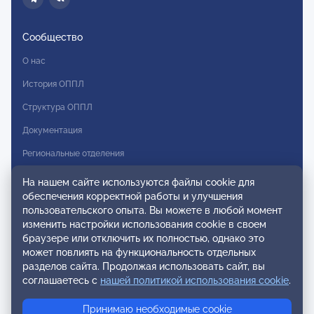
Сообщество
О нас
История ОППЛ
Структура ОППЛ
Документация
Региональные отделения
Комитеты
На нашем сайте используются файлы cookie для
обеспечения корректной работы и улучшения
Модальности
пользовательского опыта. Вы можете в любой момент
Вступление в ОППЛ
изменить настройки использования cookie в своем
браузере или отключить их полностью, однако это
Реестры
может повлиять на функциональность отдельных
разделов сайта. Продолжая использовать сайт, вы
Реестр наблюдательных членов
соглашаетесь с
нашей политикой использования cookie
.
Реестр консультативных членов
Принимаю необходимые cookie