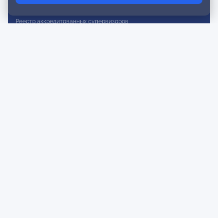
Реестр действительных членов
Реестр аккредитованных супервизоров
Реестр СРО
Сертификация
Сертификация тренеров и преподавателей
Экспертиза и регистрация авторских продуктов
Мероприятия лиги
Календарь событий
Субботние конференции
Фотогалерея
Новости
Публикации