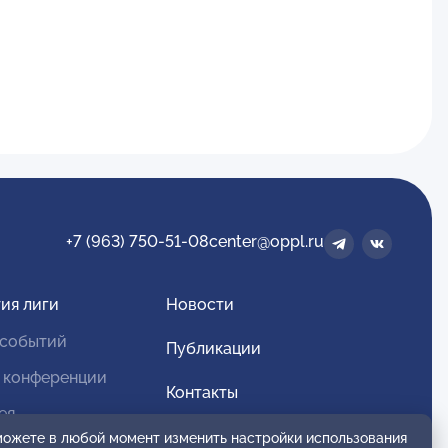
+7 (963) 750-51-08
center@oppl.ru
ия лиги
Новости
 событий
Публикации
 конференции
Контакты
ея
Для спонсоров и партнеров
 можете в любой момент изменить настройки использования