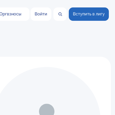
Оргвзносы
Войти
Вступить в лигу