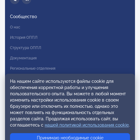
Сообщество
О нас
История ОППЛ
Структура ОППЛ
Документация
Региональные отделения
Комитеты
На нашем сайте используются файлы cookie для
обеспечения корректной работы и улучшения
Модальности
пользовательского опыта. Вы можете в любой момент
Вступление в ОППЛ
изменить настройки использования cookie в своем
браузере или отключить их полностью, однако это
Реестры
может повлиять на функциональность отдельных
разделов сайта. Продолжая использовать сайт, вы
Реестр наблюдательных членов
соглашаетесь с
нашей политикой использования cookie
.
Реестр консультативных членов
Принимаю необходимые cookie