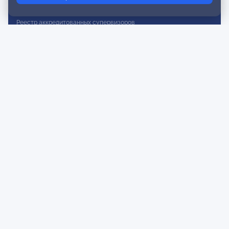
Реестр действительных членов
Реестр аккредитованных супервизоров
Реестр СРО
Сертификация
Сертификация тренеров и преподавателей
Экспертиза и регистрация авторских продуктов
Мероприятия лиги
Календарь событий
Субботние конференции
Фотогалерея
Новости
Публикации