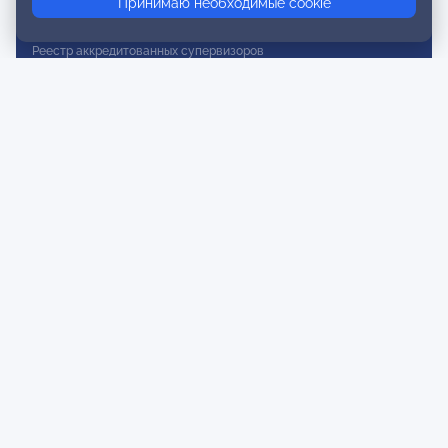
Принимаю необходимые cookie
Реестр действительных членов
Реестр аккредитованных супервизоров
Реестр СРО
Сертификация
Сертификация тренеров и преподавателей
Экспертиза и регистрация авторских продуктов
Мероприятия лиги
Календарь событий
Субботние конференции
Фотогалерея
Новости
Публикации