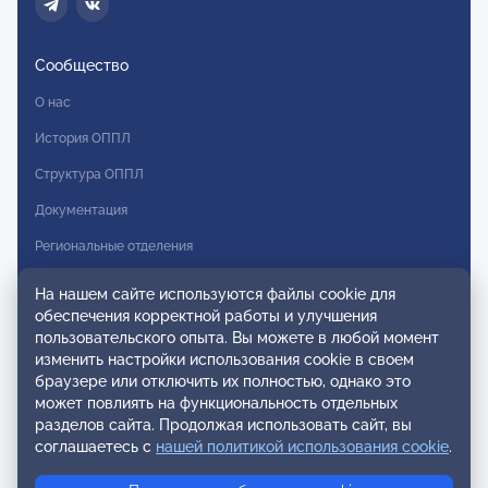
Сообщество
О нас
История ОППЛ
Структура ОППЛ
Документация
Региональные отделения
Комитеты
На нашем сайте используются файлы cookie для
обеспечения корректной работы и улучшения
Модальности
пользовательского опыта. Вы можете в любой момент
Вступление в ОППЛ
изменить настройки использования cookie в своем
браузере или отключить их полностью, однако это
Реестры
может повлиять на функциональность отдельных
разделов сайта. Продолжая использовать сайт, вы
Реестр наблюдательных членов
соглашаетесь с
нашей политикой использования cookie
.
Реестр консультативных членов