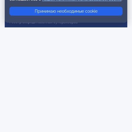
Реестр консультативных членов
Принимаю необходимые cookie
Реестр действительных членов
Реестр аккредитованных супервизоров
Реестр СРО
Сертификация
Сертификация тренеров и преподавателей
Экспертиза и регистрация авторских продуктов
Мероприятия лиги
Календарь событий
Субботние конференции
Фотогалерея
Новости
Публикации