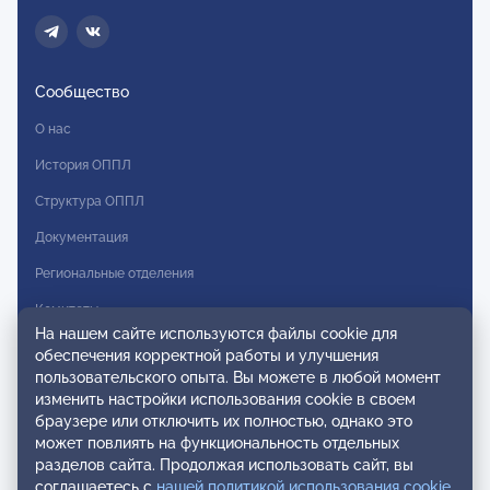
Сообщество
О нас
История ОППЛ
Структура ОППЛ
Документация
Региональные отделения
Комитеты
На нашем сайте используются файлы cookie для
Модальности
обеспечения корректной работы и улучшения
пользовательского опыта. Вы можете в любой момент
Вступление в ОППЛ
изменить настройки использования cookie в своем
браузере или отключить их полностью, однако это
Реестры
может повлиять на функциональность отдельных
разделов сайта. Продолжая использовать сайт, вы
Реестр наблюдательных членов
соглашаетесь с
нашей политикой использования cookie
.