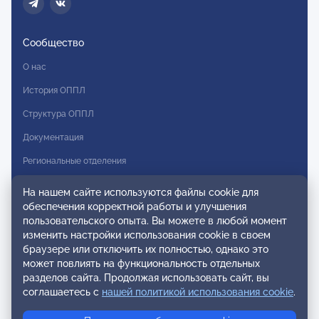
Сообщество
О нас
История ОППЛ
Структура ОППЛ
Документация
Региональные отделения
Комитеты
На нашем сайте используются файлы cookie для
обеспечения корректной работы и улучшения
Модальности
пользовательского опыта. Вы можете в любой момент
Вступление в ОППЛ
изменить настройки использования cookie в своем
браузере или отключить их полностью, однако это
Реестры
может повлиять на функциональность отдельных
разделов сайта. Продолжая использовать сайт, вы
Реестр наблюдательных членов
соглашаетесь с
нашей политикой использования cookie
.
Реестр консультативных членов