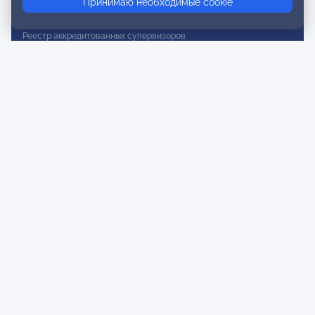
Принимаю необходимые cookie
Реестр действительных членов
Реестр аккредитованных супервизоров
Реестр СРО
Сертификация
Сертификация тренеров и преподавателей
Экспертиза и регистрация авторских продуктов
Мероприятия лиги
Календарь событий
Субботние конференции
Фотогалерея
Новости
Публикации