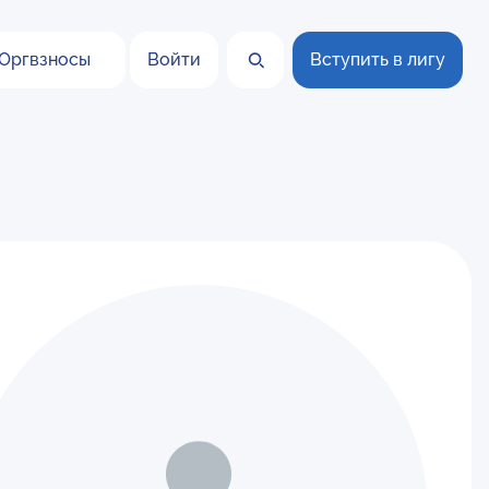
Оргвзносы
Войти
Вступить в лигу