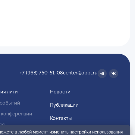
+7 (963) 750-51-08
center@oppl.ru
ия лиги
Новости
 событий
Публикации
 конференции
Контакты
ея
Для спонсоров и партнеров
 можете в любой момент изменить настройки использования