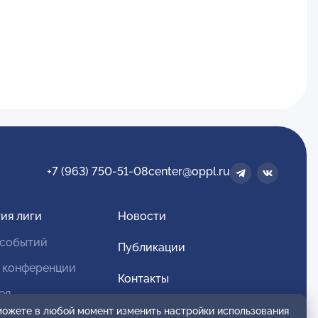
+7 (963) 750-51-08
center@oppl.ru
ия лиги
Новости
 событий
Публикации
 конференции
Контакты
ея
Для спонсоров и партнеров
 можете в любой момент изменить настройки использования