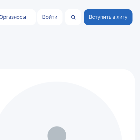
Оргвзносы
Войти
Вступить в лигу