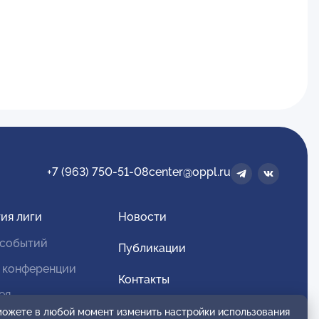
+7 (963) 750-51-08
center@oppl.ru
ия лиги
Новости
 событий
Публикации
 конференции
Контакты
ея
Для спонсоров и партнеров
 можете в любой момент изменить настройки использования