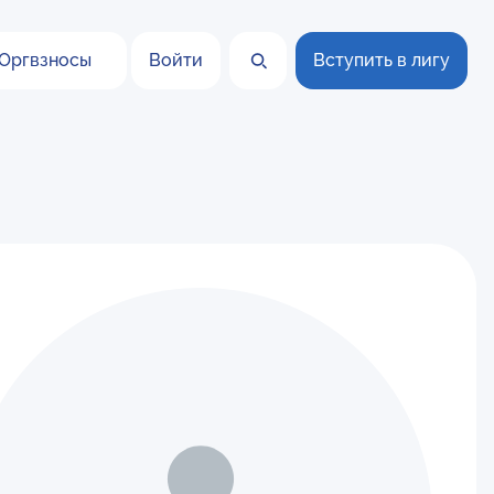
Оргвзносы
Войти
Вступить в лигу