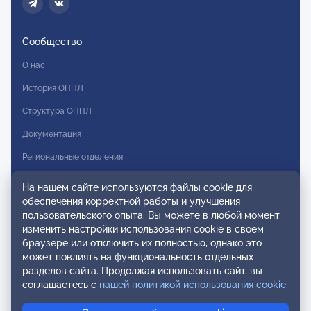
Сообщество
О нас
История ОППЛ
Структура ОППЛ
Документация
Региональные отделения
Комитеты
На нашем сайте используются файлы cookie для
обеспечения корректной работы и улучшения
Модальности
пользовательского опыта. Вы можете в любой момент
Вступление в ОППЛ
изменить настройки использования cookie в своем
браузере или отключить их полностью, однако это
Реестры
может повлиять на функциональность отдельных
разделов сайта. Продолжая использовать сайт, вы
Реестр наблюдательных членов
соглашаетесь с
нашей политикой использования cookie
.
Реестр консультативных членов