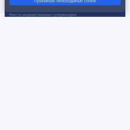
Принимаю необходимые cookie
Реестр действительных членов
Реестр аккредитованных супервизоров
Реестр СРО
Сертификация
Сертификация тренеров и преподавателей
Экспертиза и регистрация авторских продуктов
Мероприятия лиги
Календарь событий
Субботние конференции
Фотогалерея
Новости
Публикации