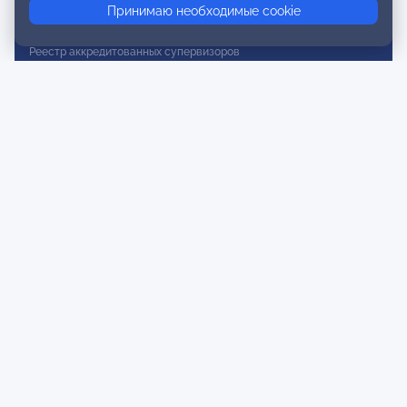
Принимаю необходимые cookie
Реестр действительных членов
Реестр аккредитованных супервизоров
Реестр СРО
Сертификация
Сертификация тренеров и преподавателей
Экспертиза и регистрация авторских продуктов
Мероприятия лиги
Календарь событий
Субботние конференции
Фотогалерея
Новости
Публикации