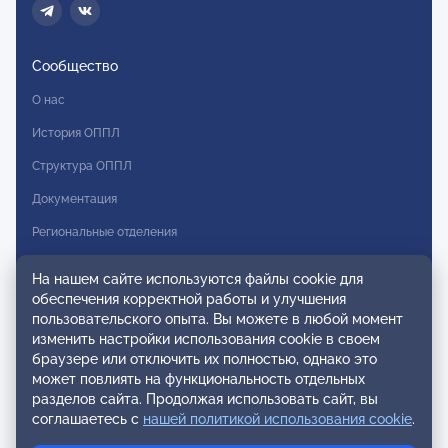
Сообщество
О нас
История ОППЛ
Структура ОППЛ
Документация
Региональные отделения
Комитеты
На нашем сайте используются файлы cookie для
Модальности
обеспечения корректной работы и улучшения
пользовательского опыта. Вы можете в любой момент
Вступление в ОППЛ
изменить настройки использования cookie в своем
браузере или отключить их полностью, однако это
Реестры
может повлиять на функциональность отдельных
разделов сайта. Продолжая использовать сайт, вы
Реестр наблюдательных членов
соглашаетесь с
нашей политикой использования cookie
.
Реестр консультативных членов